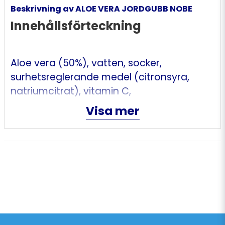
Beskrivning av ALOE VERA JORDGUBB NOBE
Innehållsförteckning
Aloe vera (50%), vatten, socker,
surhetsreglerande medel (citronsyra,
natriumcitrat), vitamin C,
stabiliseringsmedel (gellangum), mineral
Visa mer
(kalciumlaktat), färgämne (rödkålsextrakt,
karmin), naturlig jordgubbsarom