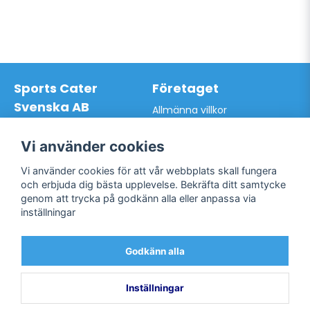
Sports Cater
Företaget
Svenska AB
Allmänna villkor
Hantverkarvägen 9A
Hur du handlar hos oss
145 63 Norsborg
Kontakta oss
Vi använder cookies
Org.nr: 559024-7762
Bli kund / Logga in
Telefon: 0761-866627
Vi använder cookies för att vår webbplats skall fungera
Mail:
info@sportscater.se
och erbjuda dig bästa upplevelse. Bekräfta ditt samtycke
genom att trycka på godkänn alla eller anpassa via
inställningar
Support
Sociala medier
Allmänna villkor
Facebook
Godkänn alla
Hur du handlar hos oss
Twitter
Kontakta oss
Bli kund / Logga in
Inställningar