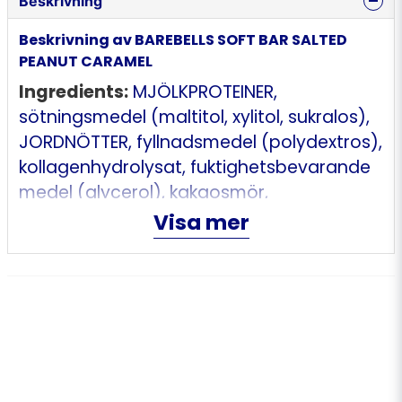
Beskrivning
Beskrivning av BAREBELLS SOFT BAR SALTED
PEANUT CARAMEL
Ingredients:
MJÖLKPROTEINER,
sötningsmedel (maltitol, xylitol, sukralos),
JORDNÖTTER, fyllnadsmedel (polydextros),
kollagenhydrolysat, fuktighetsbevarande
medel (glycerol), kakaosmör,
HELMJÖLKSPULVER, kakaomassa, sojaolja,
Visa mer
salt (0,14%), aromer, emulgeringsmedel
(SOJALECITIN). Kan innehålla spår av
SPANNMÅL SOM INNEHÅLLER GLUTEN, ÄGG,
NÖTTER och SESAMFRÖ.
Allergens (contains)*:
Mjölk, Jordnötter,
Sojabönor