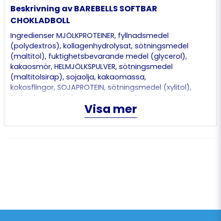
Beskrivning av BAREBELLS SOFTBAR
CHOKLADBOLL
Ingredienser MJÖLKPROTEINER, fyllnadsmedel
(polydextros), kollagenhydrolysat, sötningsmedel
(maltitol), fuktighetsbevarande medel (glycerol),
kakaosmör, HELMJÖLKSPULVER, sötningsmedel
(maltitolsirap), sojaolja, kakaomassa,
kokosflingor, SOJAPROTEIN, sötningsmedel (xylitol),
fettreducerad kakao, aromer, emulgeringsmedel
Visa mer
(SOJALECITIN, salt, sötningsmedel (sukralos). Kan
innehålla spår av SPANNMÅL SOM INNEHÅLLER GLUTEN,
JORDNÖTTER, NÖTTER och SESAMFRÖ. Proteinbar med
mjölkchokladöverdrag (30%), kokosflingor (1,8%) och
smak av chokladboll. Innehåller sötningsmedel.
Innehåller naturligt förekommande socker. Förvaring:
Förvaras torrt i rumstemperatur. Överdriven konsumtion
kan ha laxerande effekt.