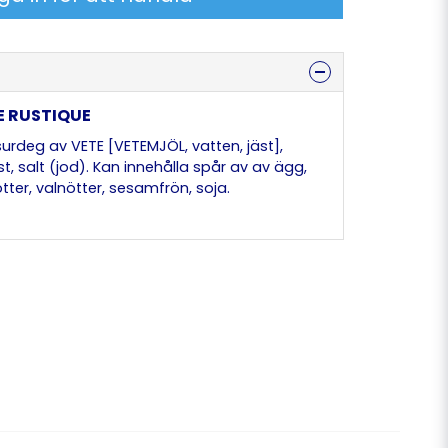
E RUSTIQUE
urdeg av VETE [VETEMJÖL, vatten, jäst],
äst, salt (jod). Kan innehålla spår av av ägg,
tter, valnötter, sesamfrön, soja.