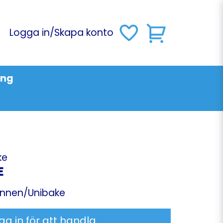
Logga in
/
Skapa konto
ing
ke
E
nnen/Unibake
ga in för att handla