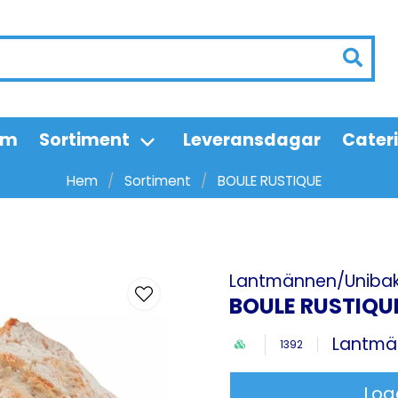
em
Sortiment
Leveransdagar
Cater
Hem
Sortiment
BOULE RUSTIQUE
Lantmännen/Uniba
BOULE RUSTIQU
Lantmä
1392
Log