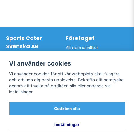
Sports Cater
Företaget
Svenska AB
Allmänna villkor
Hantverkarvägen 9A
Hur du handlar hos oss
145 63 Norsborg
Kontakta oss
Vi använder cookies
Org.nr: 559024-7762
Bli kund / Logga in
Telefon: 0761-866627
Vi använder cookies för att vår webbplats skall fungera
Mail:
info@sportscater.se
och erbjuda dig bästa upplevelse. Bekräfta ditt samtycke
genom att trycka på godkänn alla eller anpassa via
inställningar
Support
Sociala medier
Allmänna villkor
Facebook
Godkänn alla
Hur du handlar hos oss
Twitter
Kontakta oss
Bli kund / Logga in
Inställningar