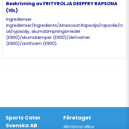
Beskrivning av FRITYROLJA DEEPFRY RAPSONA
(10L)
Ingredienser
Ingredienser/Ingredients/Ainesosat:Rapsolja/rapsolie/rap
oil/rypsiöljy, skumdämpningsmedel
(E900)/skumdæmper (E900)/defoamer
(E900)/antifoam (E900).
Sports Cater
Företaget
Svenska AB
Allmänna villkor