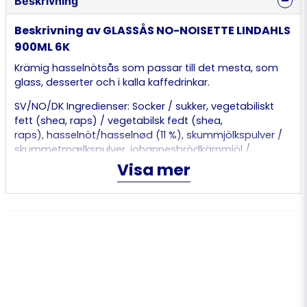
Beskrivning
Beskrivning av GLASSÅS NO-NOISETTE LINDAHLS
900ML 6K
Krämig hasselnötsås som passar till det mesta, som
glass, desserter och i kalla kaffedrinkar.
SV/NO/DK Ingredienser: Socker / sukker, vegetabiliskt
fett (shea, raps) / vegetabilsk fedt (shea,
raps), hasselnöt/hasselnød (11 %), skummjölkspulver /
skummetmælkspulver, johannesbrödkärnmjöl /
johannesbrødpulver, fettreducerat kakaopulver /
Visa mer
fedtreduceret / fettredusert kakaopulver,
emulgeringsmedel (solroslecitin) / emulgator /
emulgeringsmiddel (solsikkelecitin), arom / aroma.