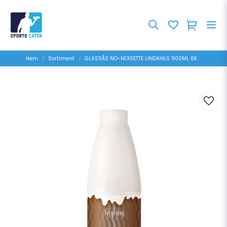
Hem
Sortiment
GLASSÅS NO-NOISETTE LINDAHLS 900ML 6K