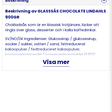
Beskrivning
Beskrivning av GLASSSÅS CHOCOLATE LINDAHLS
900GR
Chokladsås som är en klassisk trotjänare, läcker att
ringla över glass, desserter och i kalla kaffedrinkar.
SV/NO/DK Ingredienser: Glukossirap / glukosesirup,
socker / sukker, vatten / vand, fettreducerat
kakaopulver / fedtreduceret kakaopulver,
konserveringsmedel / konserveringsmiddel (E202),
surhetsreglerande medel / surhedsregulerende middel
Visa mer
(E330), salt, smakämne / aroma.