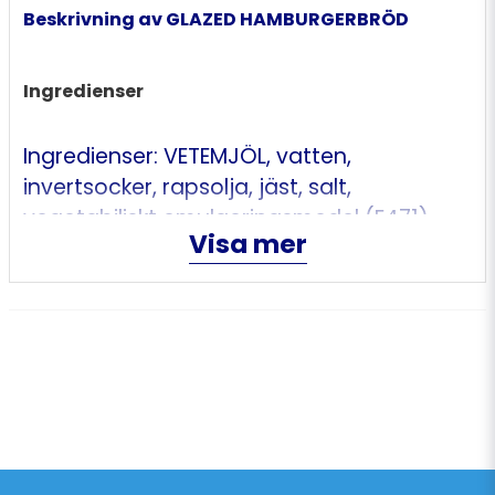
Beskrivning av GLAZED HAMBURGERBRÖD
Ingredienser
Ingredienser: VETEMJÖL, vatten,
invertsocker, rapsolja, jäst, salt,
vegetabiliskt emulgeringsmedel (E471),
Visa mer
maltmjöl av VETE, vegetabiliskt protein
(ärta), glukossirap, rismjöl,
mjölbehandlingsmedel (E300)
Kan innehålla spår av sesamfrö
MJÖLKFRI.