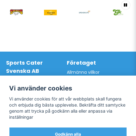
Sports Cater
Företaget
Svenska AB
Allmänna villkor
Hantverkarvägen 9A
Hur du handlar hos oss
145 63 Norsborg
Kontakta oss
Vi använder cookies
Org.nr: 559024-7762
Bli kund / Logga in
Telefon: 0761-866627
Vi använder cookies för att vår webbplats skall fungera
Mail:
info@sportscater.se
och erbjuda dig bästa upplevelse. Bekräfta ditt samtycke
genom att trycka på godkänn alla eller anpassa via
inställningar
Support
Sociala medier
Allmänna villkor
Facebook
Godkänn alla
Hur du handlar hos oss
Twitter