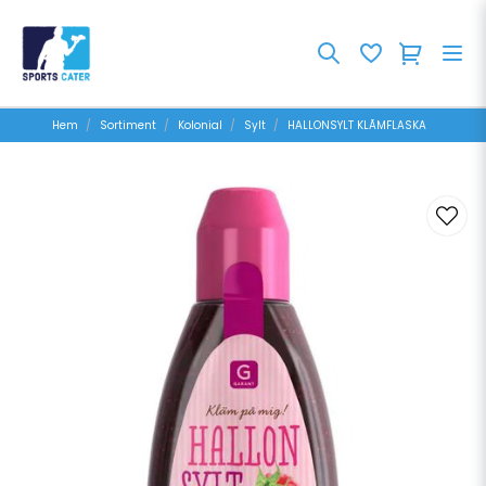
Hem
Sortiment
Kolonial
Sylt
HALLONSYLT KLÃMFLASKA