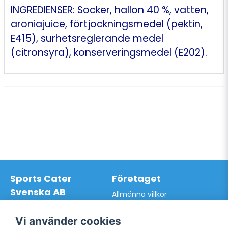
INGREDIENSER: Socker, hallon 40 %, vatten,
aroniajuice, förtjockningsmedel (pektin,
E415), surhetsreglerande medel
(citronsyra), konserveringsmedel (E202).
Sports Cater
Företaget
Svenska AB
Allmänna villkor
Hantverkarvägen 9A
Hur du handlar hos oss
145 63 Norsborg
Kontakta oss
Vi använder cookies
Org.nr: 559024-7762
Bli kund / Logga in