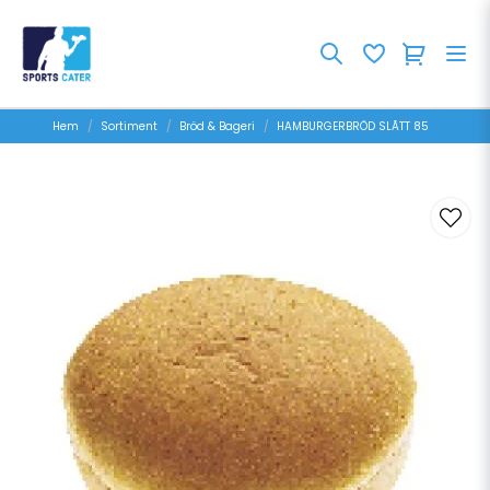
Hem
Sortiment
Bröd & Bageri
HAMBURGERBRÖD SLÃTT 85