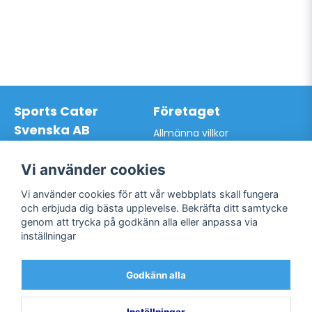
Sports Cater
Företaget
Svenska AB
Allmänna villkor
Hantverkarvägen 9A
Hur du handlar hos oss
145 63 Norsborg
Kontakta oss
Vi använder cookies
Org.nr: 559024-7762
Bli kund / Logga in
Telefon: 0761-866627
Vi använder cookies för att vår webbplats skall fungera
Mail:
info@sportscater.se
och erbjuda dig bästa upplevelse. Bekräfta ditt samtycke
genom att trycka på godkänn alla eller anpassa via
inställningar
Support
Sociala medier
Allmänna villkor
Facebook
Godkänn alla
Hur du handlar hos oss
Twitter
Kontakta oss
Bli kund / Logga in