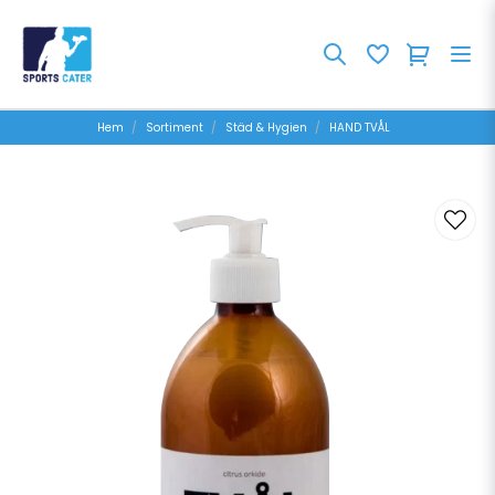
Hem
Sortiment
Städ & Hygien
HAND TVÅL