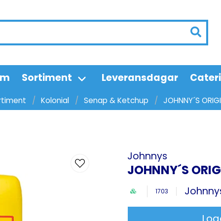
em
Sortiment
Leveransdagar
Cater
rtiment
Kolonial
Senap & Ketchup
JOHNNY´S ORIG
Johnnys
JOHNNY´S ORIG
Johnny
1703
Log