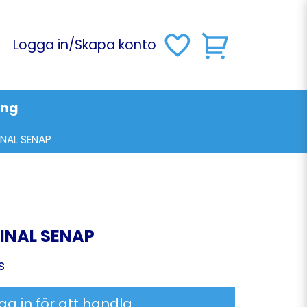
Logga in
/
Skapa konto
ing
INAL SENAP
INAL SENAP
s
ga in för att handla