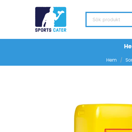
Sök produkt
H
Hem
So