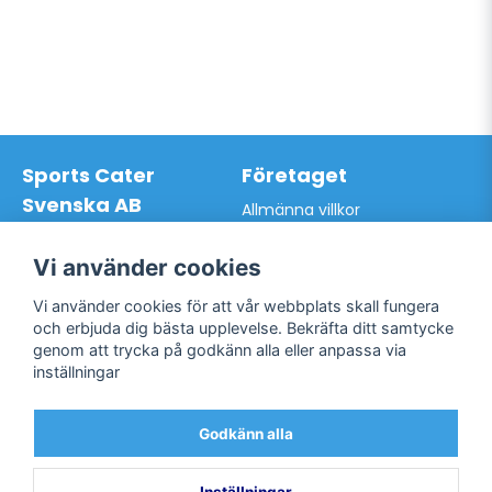
Sports Cater
Företaget
Svenska AB
Allmänna villkor
Hantverkarvägen 9A
Hur du handlar hos oss
145 63 Norsborg
Kontakta oss
Vi använder cookies
Org.nr: 559024-7762
Bli kund / Logga in
Telefon: 0761-866627
Vi använder cookies för att vår webbplats skall fungera
Mail:
info@sportscater.se
och erbjuda dig bästa upplevelse. Bekräfta ditt samtycke
genom att trycka på godkänn alla eller anpassa via
inställningar
Support
Sociala medier
Allmänna villkor
Facebook
Godkänn alla
Hur du handlar hos oss
Twitter
Kontakta oss
Bli kund / Logga in