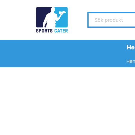
Sök produkt
H
He