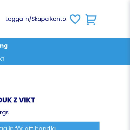
Logga in
/
Skapa konto
ing
KT
UK Z VIKT
rgs
ga in för att handla