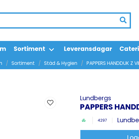
em
Sortiment
Leveransdagar
Cater
m
Sortiment
Städ & Hygien
PAPPERS HANDDUK Z VI
Lundbergs
PAPPERS HANDD
Lundbe
4297
Log