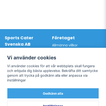
Sports Cater
Företaget
Svenska AB
Allmänna villkor
Hantverkarvägen 9A
Hur du handlar hos oss
145 63 Norsborg
Kontakta oss
Vi använder cookies
Org.nr: 559024-7762
Bli kund / Logga in
Telefon: 0761-866627
Vi använder cookies för att vår webbplats skall fungera
Mail:
info@sportscater.se
och erbjuda dig bästa upplevelse. Bekräfta ditt samtycke
genom att trycka på godkänn alla eller anpassa via
inställningar
Support
Sociala medier
Allmänna villkor
Facebook
Godkänn alla
Hur du handlar hos oss
Twitter
Kontakta oss
Bli kund / Logga in