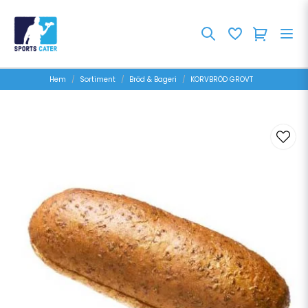
Hem
Sortiment
Bröd & Bageri
KORVBRÖD GROVT