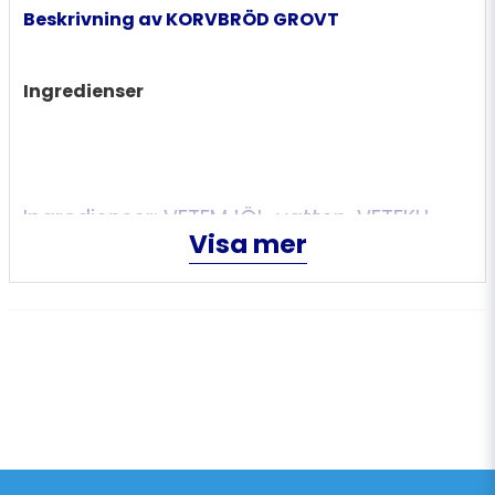
Beskrivning av KORVBRÖD GROVT
Ingredienser
Ingredienser: VETEMJÖL, vatten, VETEKLI,
Visa mer
invertsocker, rapsolja, VETEGLUTEN, jäst,
salt, fermenterat VETEMJÖL, vegetabiliskt
emulgeringsmedel E471, maltmjöl av KORN,
mjölbehandlingsmedel (E300). Kan
innehålla spår av sesamfrö. MJÖLKFRITT