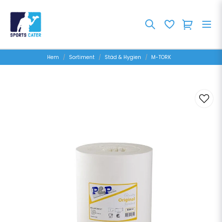
Hem
Sortiment
Städ & Hygien
M-TORK