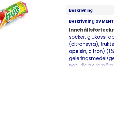
Beskrivning
Beskrivning av MEN
Innehållsförteck
socker, glukossirap
(citronsyra), fruk
apelsin, citron) (1%
geleringsmedel/gel
naturliga aromäm
emulgeringsmedel
fettsyror),
ytbehandlingsmed
(karnaubavax, biv
(beta-karoten, rö