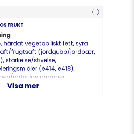
TOS FRUKT
ning
, härdat vegetabiliskt fett, syra
tsaft/frugtsaft (jordgubb/jordbær,
), stärkelse/stivelse,
eringsmidler (e414, e418),
nen/naturlige aromaer,
Visa mer
/emulgator (sackarosestrar av
el/overfladebehandlingsmidler
ax), färgämnen/farvestoffer
dbetsextrakt/rødbedefarve).