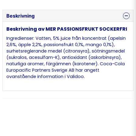
Beskrivning
Beskrivning av MER PASSIONSFRUKT SOCKERFRI
Ingredienser: Vatten, 5% juice från koncentrat (apelsin
2,6%, äpple 2,2%, passionsfrukt 0,1%, mango 0,1%),
surhetsreglerande medel (citronsyra), sötningsmedel
(sukralos, acesulfam-K), antioxidant (askorbinsyra),
naturliga aromer, färgämnen (karotener). Coca-Cola
Europacific Partners Sverige AB har angett
ovanstående information i Validoo.