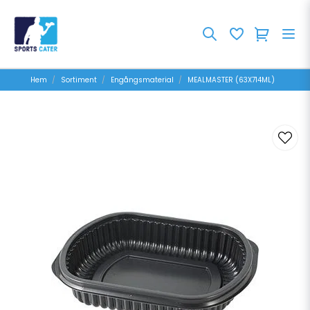
Hem
Sortiment
Engångsmaterial
MEALMASTER (63X714ML)