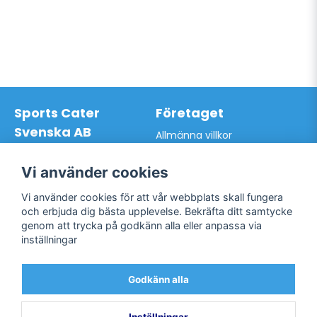
Sports Cater
Företaget
Svenska AB
Allmänna villkor
Hantverkarvägen 9A
Hur du handlar hos oss
145 63 Norsborg
Kontakta oss
Vi använder cookies
Org.nr: 559024-7762
Bli kund / Logga in
Telefon: 0761-866627
Vi använder cookies för att vår webbplats skall fungera
Mail:
info@sportscater.se
och erbjuda dig bästa upplevelse. Bekräfta ditt samtycke
genom att trycka på godkänn alla eller anpassa via
inställningar
Support
Sociala medier
Allmänna villkor
Facebook
Godkänn alla
Hur du handlar hos oss
Twitter
Kontakta oss
Bli kund / Logga in