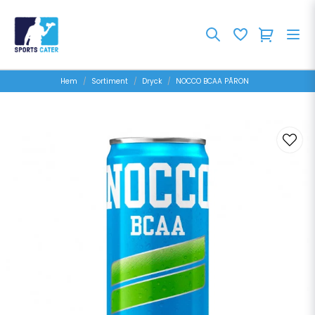
Hem
Sortiment
Dryck
NOCCO BCAA PÃRON