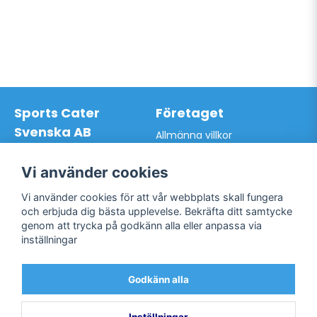
Sports Cater
Företaget
Svenska AB
Allmänna villkor
Hantverkarvägen 9A
Hur du handlar hos oss
145 63 Norsborg
Kontakta oss
Vi använder cookies
Org.nr: 559024-7762
Bli kund / Logga in
Telefon: 0761-866627
Vi använder cookies för att vår webbplats skall fungera
Mail:
info@sportscater.se
och erbjuda dig bästa upplevelse. Bekräfta ditt samtycke
genom att trycka på godkänn alla eller anpassa via
inställningar
Support
Sociala medier
Allmänna villkor
Facebook
Godkänn alla
Hur du handlar hos oss
Twitter
Kontakta oss
Bli kund / Logga in