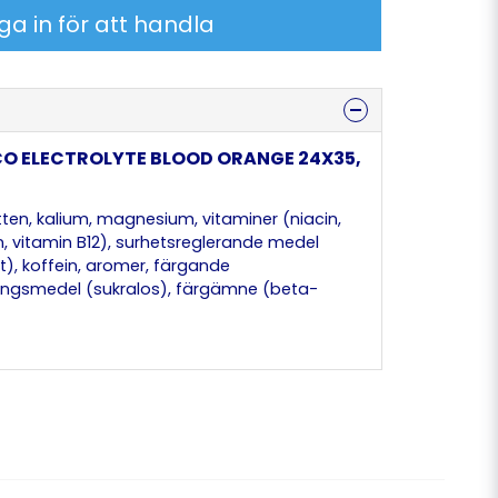
ga in för att handla
CO ELECTROLYTE BLOOD ORANGE 24X35,
tten, kalium, magnesium, vitaminer (niacin,
in, vitamin B12), surhetsreglerande medel
at), koffein, aromer, färgande
ingsmedel (sukralos), färgämne (beta-