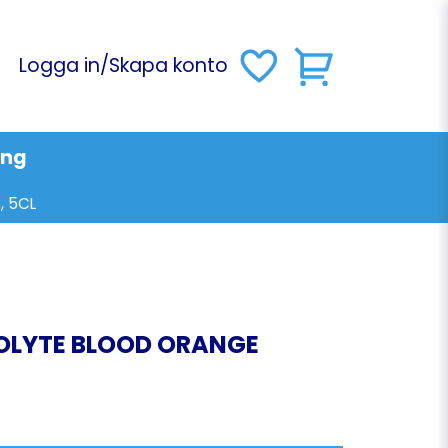
Logga in
/
Skapa konto
ing
, 5CL
OLYTE BLOOD ORANGE
O