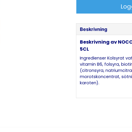
Log
Beskrivning
Beskrivning av NOC
5CL
Ingredienser Kolsyrat va
vitamin B6, folsyra, biot
(citronsyra, natriumcitr
morotskoncentrat, sötn
karoten).