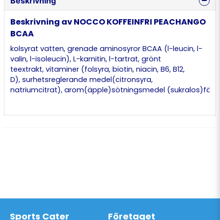
Beskrivning
Beskrivning av NOCCO KOFFEINFRI PEACHANGO
BCAA
kolsyrat vatten, grenade aminosyror BCAA (l-leucin, l-
valin, l-isoleucin), L-karnitin, l-tartrat, grönt
teextrakt, vitaminer (folsyra, biotin, niacin, B6, B12,
D), surhetsreglerande medel(citronsyra,
natriumcitrat), arom(äpple)sötningsmedel (sukralos)fär
Sports Cater
Företaget