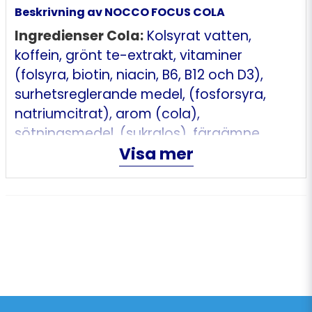
Beskrivning av NOCCO FOCUS COLA
Ingredienser Cola:
Kolsyrat vatten,
koffein, grönt te-extrakt, vitaminer
(folsyra, biotin, niacin, B6, B12 och D3),
surhetsreglerande medel, (fosforsyra,
natriumcitrat), arom (cola),
sötningsmedel, (sukralos), färgämne
Visa mer
(sockerkulör).