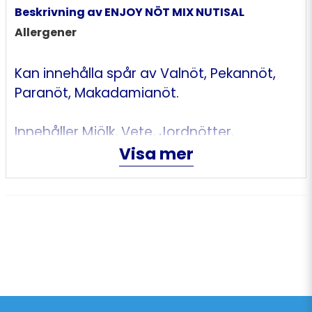
Beskrivning av ENJOY NÖT MIX NUTISAL
Allergener
Kan innehålla spår av Valnöt, Pekannöt,
Paranöt, Makadamianöt.
Innehåller Mjölk, Vete, Jordnötter,
Sesamfrön, Mandel, Hasselnöt,
Visa mer
Cashewnöt, Pistaschnöt.
Innehållsförteckning
jordnötter
/jordnødder/peanøtter
(41%),
cashewnötter
/
cashewnødder
/
cashewnøtter
(17%),
mandel
/
mandler
(11%), majs (9%),
hasselnöt/
hasselnødder
/hasselnøtt
(7%),