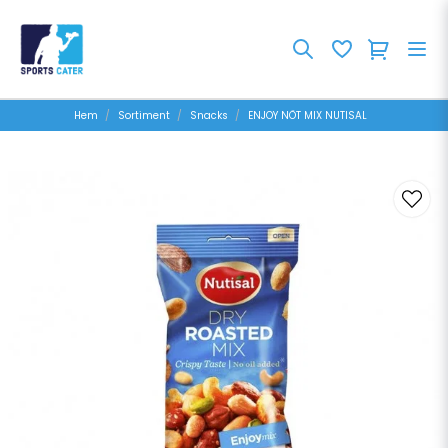
Hem
Sortiment
Snacks
ENJOY NÖT MIX NUTISAL