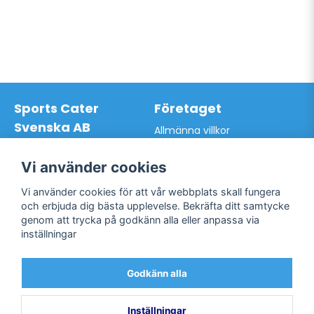
Sports Cater
Företaget
Svenska AB
Allmänna villkor
Hantverkarvägen 9A
Hur du handlar hos oss
145 63 Norsborg
Kontakta oss
Vi använder cookies
Org.nr: 559024-7762
Bli kund / Logga in
Telefon: 0761-866627
Vi använder cookies för att vår webbplats skall fungera
Mail:
info@sportscater.se
och erbjuda dig bästa upplevelse. Bekräfta ditt samtycke
genom att trycka på godkänn alla eller anpassa via
inställningar
Support
Sociala medier
Allmänna villkor
Facebook
Godkänn alla
Hur du handlar hos oss
Twitter
Kontakta oss
Bli kund / Logga in
Inställningar