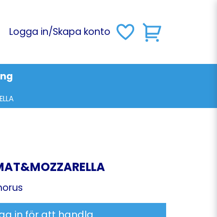
Logga in
/
Skapa konto
ing
ELLA
MAT&MOZZARELLA
horus
ga in för att handla