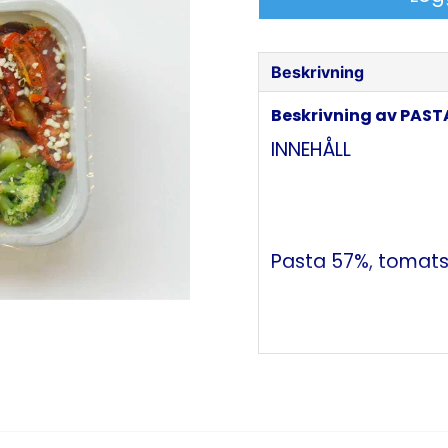
Beskrivning
Beskrivning av PA
INNEHÅLL
Pasta 57%, tomats
Allergener: MJÖLK, 
NÄRINGSVÄRDE