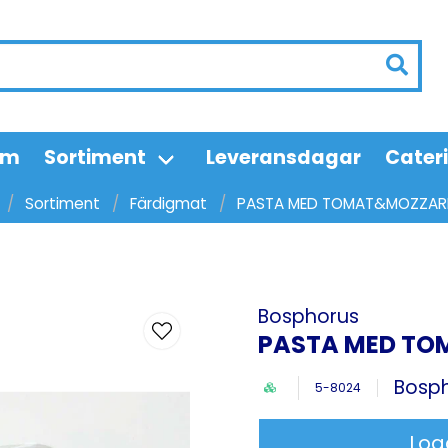
em
Sortiment
Leveransdagar
Cater
Sortiment
Färdigmat
PASTA MED TOMAT&MOZZAR
Bosphorus
PASTA MED TO
Bosp
5-8024
Log