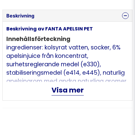
Beskrivning
Beskrivning av FANTA APELSIN PET
Innehållsförteckning
ingredienser: kolsyrat vatten, socker, 6%
apelsinjuice från koncentrat,
surhetsreglerande medel (e330),
stabiliseringsmedel (e414, e445), naturlig
apelsinarom med andra naturliga aromer,
Visa mer
antioxidationsmedel (e300), färgämne
(e160a).
Näringsinnehåll
Energi 212 kJ, Energi 50 kcal, Fett 0 g, Varav
mättat fett 0 g, Kolhydrat 12.3 g, Varav