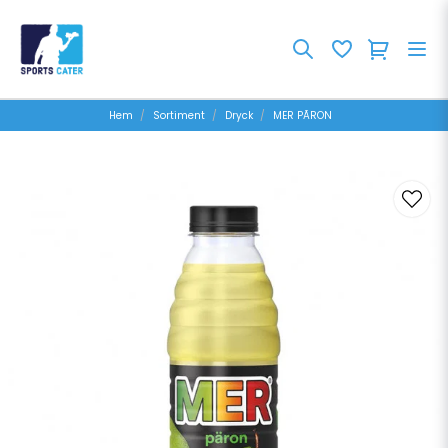
Hem
Sortiment
Dryck
MER PÃRON