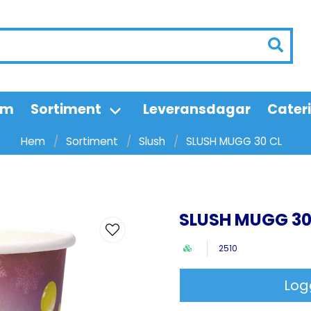
em
Sortiment
Leveransdagar
Cater
Hem
Sortiment
Slush
SLUSH MUGG 30 CL
SLUSH MUGG 30
2510
Log