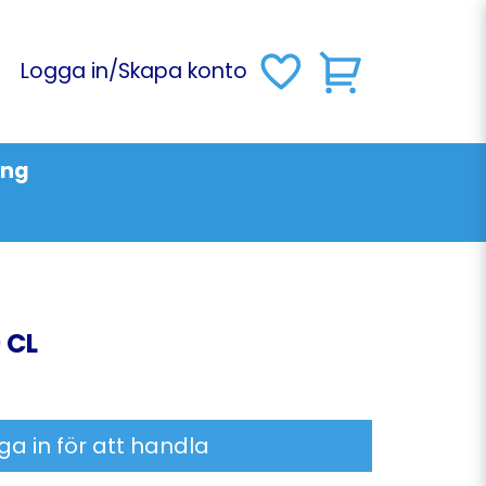
Logga in
/
Skapa konto
ing
 CL
ga in för att handla