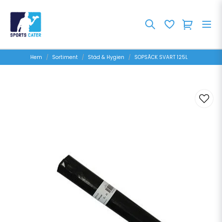
Hem
Sortiment
Städ & Hygien
SOPSÃCK SVART 125L