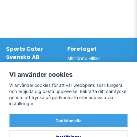
Sports Cater
Företaget
Svenska AB
Allmänna villkor
Hantverkarvägen 9A
Hur du handlar hos oss
145 63 Norsborg
Kontakta oss
Vi använder cookies
Org.nr: 559024-7762
Bli kund / Logga in
Telefon: 0761-866627
Vi använder cookies för att vår webbplats skall fungera
Mail:
info@sportscater.se
och erbjuda dig bästa upplevelse. Bekräfta ditt samtycke
genom att trycka på godkänn alla eller anpassa via
inställningar
Support
Sociala medier
Allmänna villkor
Facebook
Godkänn alla
Hur du handlar hos oss
Twitter
Kontakta oss
Bli kund / Logga in