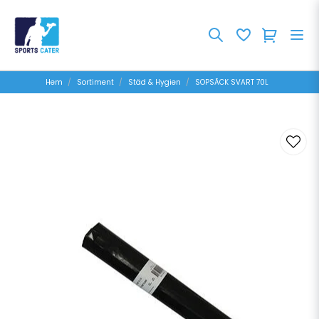
Hem
Sortiment
Städ & Hygien
SOPSÃCK SVART 70L