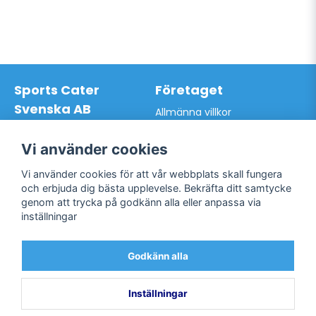
Sports Cater
Företaget
Svenska AB
Allmänna villkor
Hantverkarvägen 9A
Hur du handlar hos oss
145 63 Norsborg
Kontakta oss
Vi använder cookies
Org.nr: 559024-7762
Bli kund / Logga in
Telefon: 0761-866627
Vi använder cookies för att vår webbplats skall fungera
Mail:
info@sportscater.se
och erbjuda dig bästa upplevelse. Bekräfta ditt samtycke
genom att trycka på godkänn alla eller anpassa via
inställningar
Support
Sociala medier
Allmänna villkor
Facebook
Godkänn alla
Hur du handlar hos oss
Twitter
Kontakta oss
Bli kund / Logga in
Inställningar