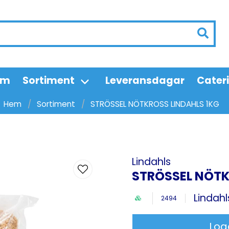
em
Sortiment
Leveransdagar
Cater
Hem
Sortiment
STRÖSSEL NÖTKROSS LINDAHLS 1KG
Lindahls
STRÖSSEL NÖTK
Lindahl
2494
Log