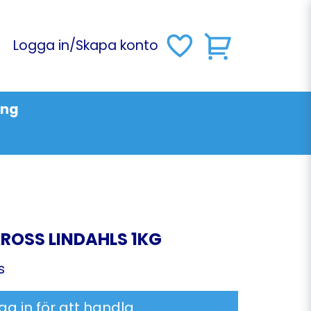
Logga in
/
Skapa konto
ing
ROSS LINDAHLS 1KG
s
ga in för att handla