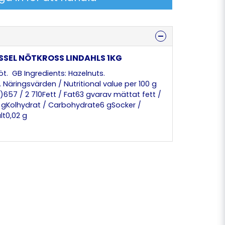
ÖSSEL NÖTKROSS LINDAHLS 1KG
öt. GB Ingredients: Hazelnuts.
 Näringsvärden / Nutritional value per 100 g
l)657 / 2 710Fett / Fat63 gvarav mättat fett /
 gKolhydrat / Carbohydrate6 gSocker /
lt0,02 g