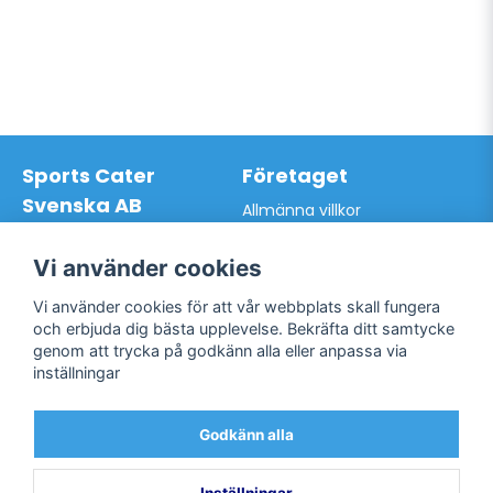
Sports Cater
Företaget
Svenska AB
Allmänna villkor
Hantverkarvägen 9A
Hur du handlar hos oss
145 63 Norsborg
Kontakta oss
Vi använder cookies
Org.nr: 559024-7762
Bli kund / Logga in
Telefon: 0761-866627
Vi använder cookies för att vår webbplats skall fungera
Mail:
info@sportscater.se
och erbjuda dig bästa upplevelse. Bekräfta ditt samtycke
genom att trycka på godkänn alla eller anpassa via
inställningar
Support
Sociala medier
Allmänna villkor
Facebook
Godkänn alla
Hur du handlar hos oss
Twitter
Kontakta oss
Bli kund / Logga in