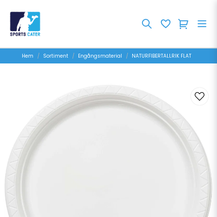
Hem
Sortiment
Engångsmaterial
NATURFIBERTALLRIK FLAT