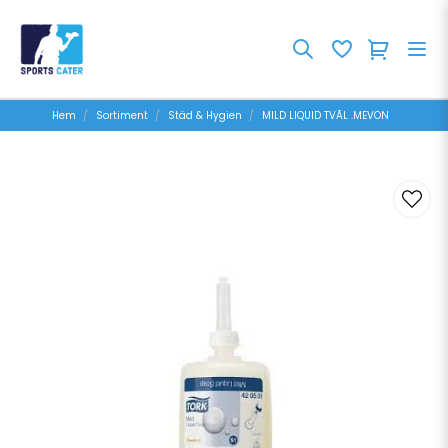
Hem
Sortiment
Städ & Hygien
MILD LIQUID TVÃL .MEVON