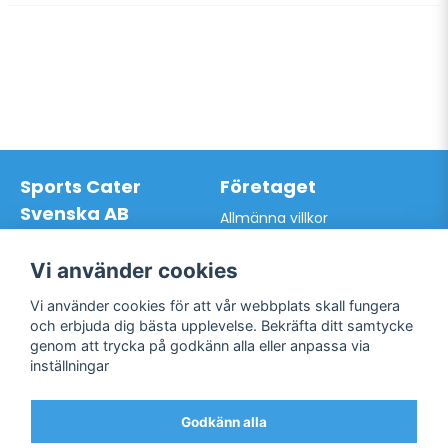
Sports Cater
Företaget
Svenska AB
Allmänna villkor
Hantverkarvägen 9A
Hur du handlar hos oss
145 63 Norsborg
Kontakta oss
Vi använder cookies
Org.nr: 559024-7762
Bli kund / Logga in
Telefon: 0761-866627
Vi använder cookies för att vår webbplats skall fungera
Mail:
info@sportscater.se
och erbjuda dig bästa upplevelse. Bekräfta ditt samtycke
genom att trycka på godkänn alla eller anpassa via
inställningar
Support
Sociala medier
Allmänna villkor
Facebook
Godkänn alla
Hur du handlar hos oss
Twitter
Kontakta oss