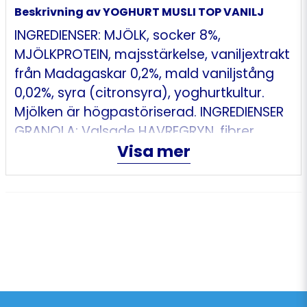
Beskrivning av YOGHURT MUSLI TOP VANILJ
INGREDIENSER: MJÖLK, socker 8%,
MJÖLKPROTEIN, majsstärkelse, vaniljextrakt
från Madagaskar 0,2%, mald vaniljstång
0,02%, syra (citronsyra), yoghurtkultur.
Mjölken är högpastöriserad. INGREDIENSER
GRANOLA: Valsade HAVREGRYN, fibrer
Visa mer
(inulin), frystorkad ananas 15 %, valsad
VETE, äppeljuicekoncentrat, solrosolja,
torkade kokosflarn, salt. Kan innehålla spår
av nötter.