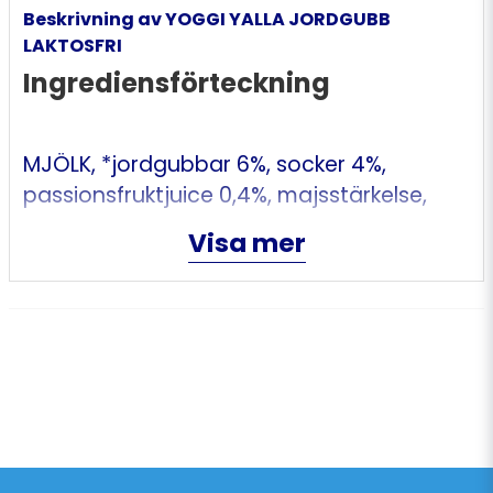
Beskrivning av YOGGI YALLA JORDGUBB
LAKTOSFRI
Ingrediensförteckning
MJÖLK,
*
jordgubbar 6%, socker 4%,
passionsfruktjuice 0,4%, majsstärkelse,
laktasenzym, naturlig arom. Mjölken är
Visa mer
högpastöriserad
* allergen
Näringsdeklaration per 100 g/ml
Energi 200 kJ / 50kcal Fett 0,5g varav
mättat fett 0,3g Kolhydrat 6,5g varav
sockerarter 6,1g Laktos 0g Protein 3,4g Salt
0,1g