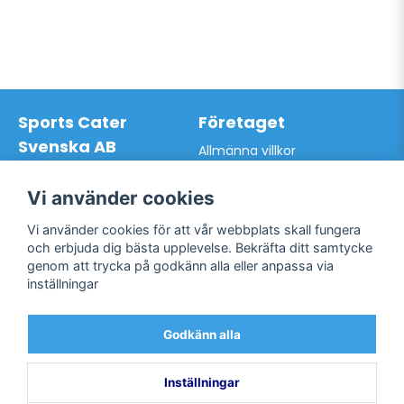
Sports Cater
Företaget
Svenska AB
Allmänna villkor
Hantverkarvägen 9A
Hur du handlar hos oss
145 63 Norsborg
Kontakta oss
Vi använder cookies
Org.nr: 559024-7762
Bli kund / Logga in
Telefon: 0761-866627
Vi använder cookies för att vår webbplats skall fungera
Mail:
info@sportscater.se
och erbjuda dig bästa upplevelse. Bekräfta ditt samtycke
genom att trycka på godkänn alla eller anpassa via
inställningar
Support
Sociala medier
Allmänna villkor
Facebook
Godkänn alla
Hur du handlar hos oss
Twitter
Kontakta oss
Bli kund / Logga in
Inställningar