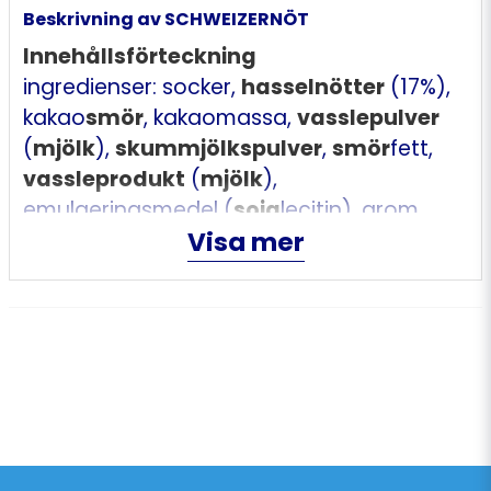
Beskrivning av SCHWEIZERNÖT
Innehållsförteckning
ingredienser: socker,
hasselnötter
(17%),
kakao
smör
, kakaomassa,
vasslepulver
(
mjölk
),
skummjölkspulver
,
smör
fett,
vassleprodukt
(
mjölk
),
emulgeringsmedel (
soja
lecitin), arom.
Visa mer
minst 30% kakao. kan innehålla andra
nötter
och
vete
Näringsinnehåll
Energi 2365 kJ, Energi 570 kcal, Fett 37 g,
Varav mättat fett 17 g, Kolhydrat 50.5 g,
Varav sockerarter 49 g, Fiber 2.1 g, Protein
6.6 g, Motsvarande salt 0.28 g