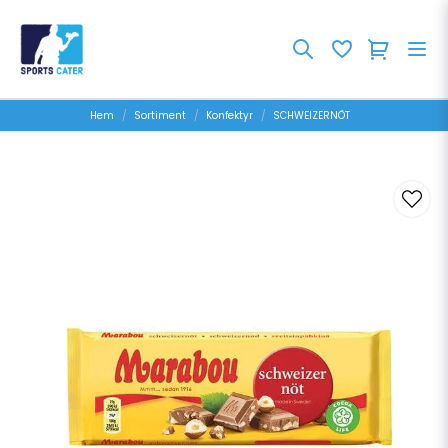
Hem
Sortiment
Konfektyr
SCHWEIZERNÖT