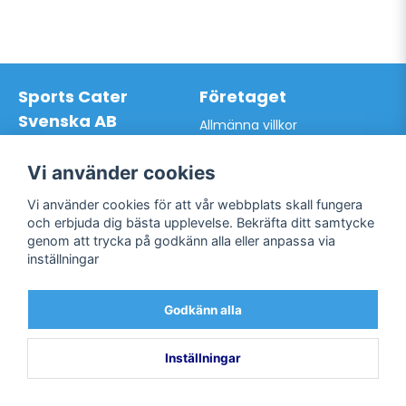
Sports Cater
Företaget
Svenska AB
Allmänna villkor
Hantverkarvägen 9A
Hur du handlar hos oss
145 63 Norsborg
Kontakta oss
Vi använder cookies
Org.nr: 559024-7762
Bli kund / Logga in
Telefon: 0761-866627
Vi använder cookies för att vår webbplats skall fungera
Mail:
info@sportscater.se
och erbjuda dig bästa upplevelse. Bekräfta ditt samtycke
genom att trycka på godkänn alla eller anpassa via
inställningar
Support
Sociala medier
Allmänna villkor
Facebook
Godkänn alla
Hur du handlar hos oss
Twitter
Kontakta oss
Bli kund / Logga in
Inställningar
Powered by Nyehandel AB