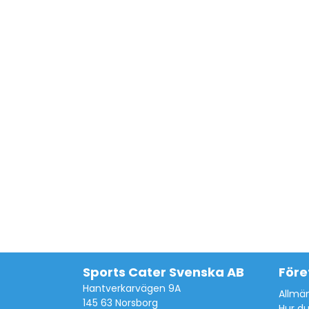
Sports Cater Svenska AB
Före
Hantverkarvägen 9A
Allmän
145 63 Norsborg
Hur du