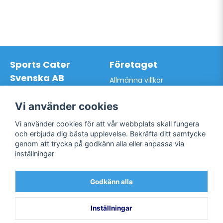
Sports Cater
Företaget
Svenska AB
Allmänna villkor
Hantverkarvägen 9A
Hur du handlar hos oss
145 63 Norsborg
Kontakta oss
Vi använder cookies
Org.nr: 559024-7762
Bli kund / Logga in
Telefon: 0761-866627
Vi använder cookies för att vår webbplats skall fungera
Mail:
info@sportscater.se
och erbjuda dig bästa upplevelse. Bekräfta ditt samtycke
genom att trycka på godkänn alla eller anpassa via
inställningar
Support
Sociala medier
Allmänna villkor
Facebook
Godkänn alla
Hur du handlar hos oss
Twitter
Kontakta oss
Bli kund / Logga in
Inställningar