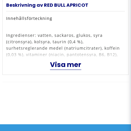
Beskrivning av RED BULL APRICOT
Innehållsförteckning
Ingredienser: vatten, sackaros, glukos, syra
(citronsyra), kolsyra, taurin (0,4 %),
surhetsreglerande medel (natriumcitrater), koffein
(0,03 %), vitaminer (niacin, pantotensyra, B6, B12),
aromer, färgämnen (antocyaner, riboflaviner). Hög
Visa mer
koffeinhalt. Rekommenderas ej för barn och gravida
eller ammande kvinnor (32 mg/100 ml).