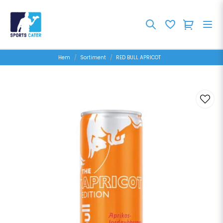
Hem
Sortiment
RED BULL APRICOT