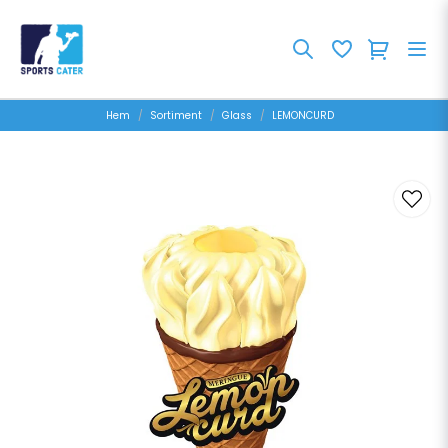
Hem
Sortiment
Glass
LEMONCURD