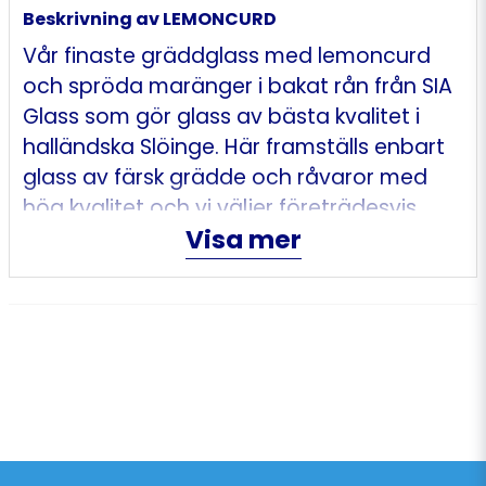
Beskrivning av LEMONCURD
Vår finaste gräddglass med lemoncurd
och spröda maränger i bakat rån från
SIA
Glass som gör glass av bästa kvalitet i
halländska Slöinge. Här framställs enbart
glass av färsk grädde och råvaror med
hög kvalitet och vi väljer företrädesvis
Visa mer
produkter från naturens eget skafferi
såsom bär, nötter, choklad och havre.