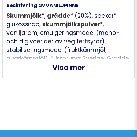
Beskrivning av VANILJPINNE
Skummjölk
*,
grädde
* (20%), socker*,
glukossirap,
skummjölkspulver
*,
vaniljarom, emulgeringsmedel (mono-
och diglycerider av veg fettsyror),
stabiliseringsmedel (fruktkärnmjöl,
guarkärnmjöl). *Ursprung: Sverige. Grädde
Visa mer
med 40% fetthalt.