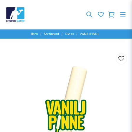
Hem
Sortiment
Glass
VANILJPINNE